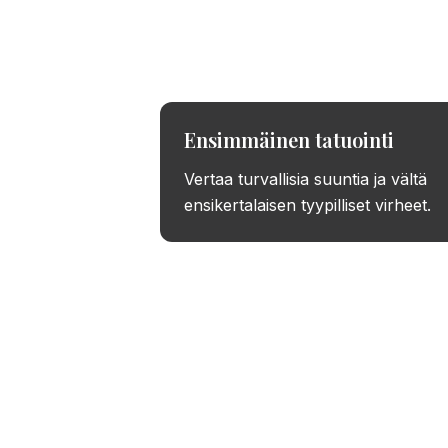
Testaa idea
Ensimmäinen tatuointi
Vertaa turvallisia suuntia ja vältä
ensikertalaisen tyypilliset virheet.
Kokei