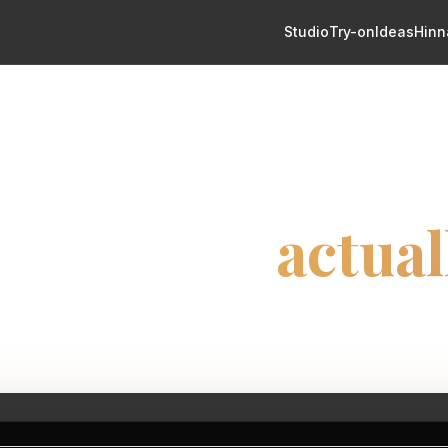
Studio
Try-on
Ideas
Hinn
AI TATTOO GENERATOR
 Tattoo Generato
ttoo you’ll
actual
h the meaning. The AI advisor helps shape pla
style before you choose whether to generate.