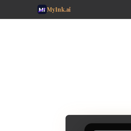
MyInk.ai
The AI
for a ta
Start wit