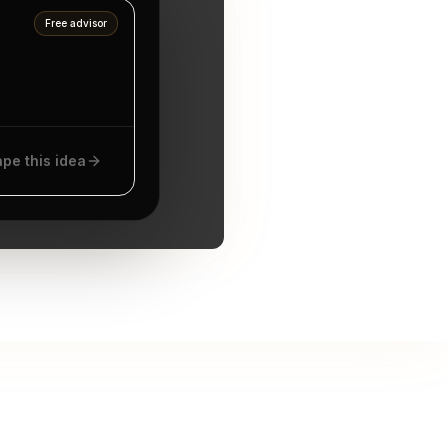
Free advisor
pe this idea
aa