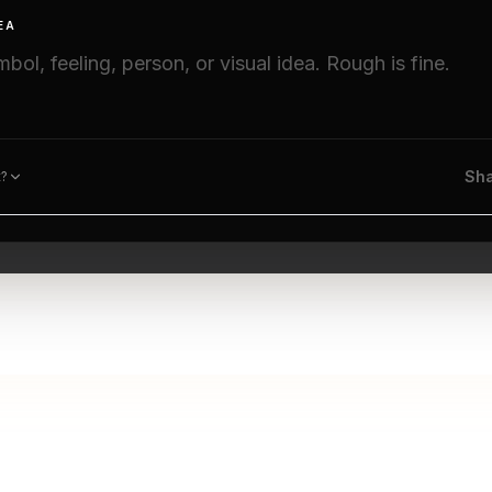
EA
Sha
t?
The Studio experience is currently available in English.
ee varma päätös ennen aik