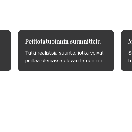
si todellisella koolla, sijainnilla ja tyylillä ennen käsir
Peittotatuoinnin suunnittelu
M
Tutki realistisia suuntia, jotka voivat
S
peittää olemassa olevan tatuoinnin.
t
le ilmaista tatuointidesign