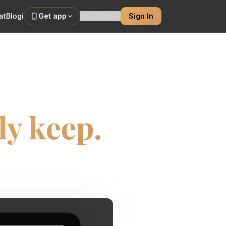
at
Blogi
Get app
🇫🇮
Suomi
Sign In
r built
ly keep.
cement and