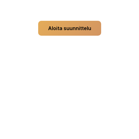
Ei luottokorttia. Aitoja esikatseluja, aitoja sijoituksia.
Aloita suunnittelu