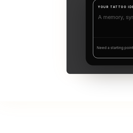
YOUR TATTOO ID
Need a starting poin
T