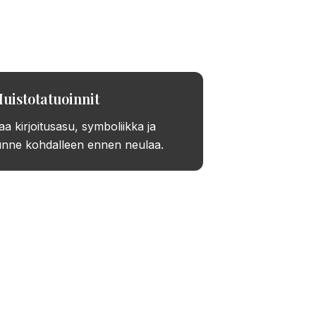
ahan maksua.
uistotatuoinnit
aa kirjoitusasu, symboliikka ja
unne kohdalleen ennen neulaa.
ia nyt