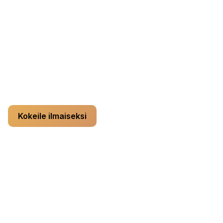
Credits-tilaukset
Pro monthly
— $9.99 / month, 200 credits / month
Pro yearly
— $99.99 / year, 200 credits / month
Voit peruuttaa milloin tahansa. Turvallinen maksu
Stripen kautta.
Kokeile ilmaiseksi
Vertaile ominaisuuksia tarkasti