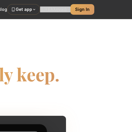
Blog
Get app
🇬🇷
Ελληνικά
Sign In
r built
ly keep.
cement and