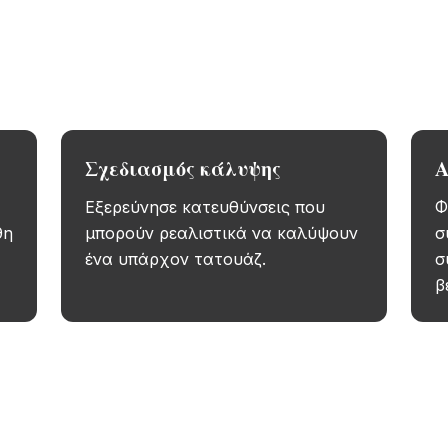
ν ιδέα σου σε πραγματικό μέγεθος, σημείο και στυλ
προκαταβολή.
Σχεδιασμός κάλυψης
Α
Εξερεύνησε κατευθύνσεις που
Φ
θη
μπορούν ρεαλιστικά να καλύψουν
σ
ένα υπάρχον τατουάζ.
σ
β