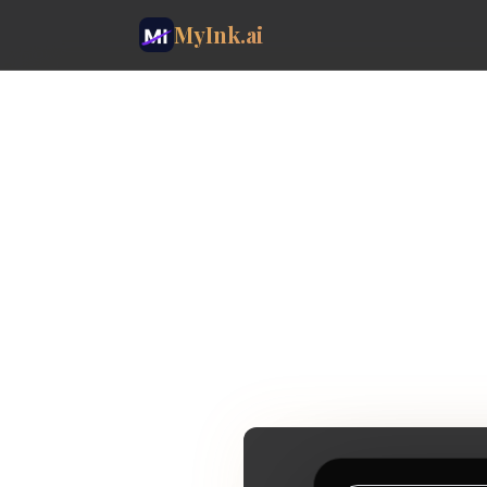
MyInk.ai
The AI
for a ta
Start wit