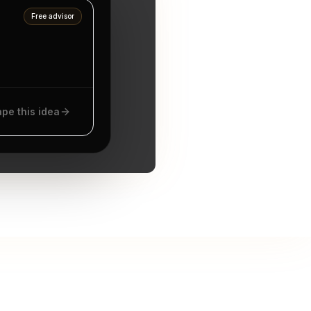
Free advisor
pe this idea
αντεβού