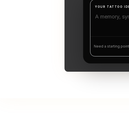
YOUR TATTOO ID
Need a starting poin
Πάρε σ