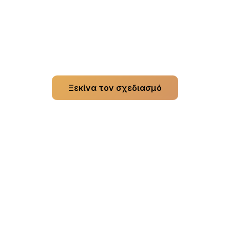
ε τώρα ένα δωρεάν σχέδιο
τική κάρτα. Πραγματικές προεπισκοπήσεις, πραγμα
Ξεκίνα τον σχεδιασμό