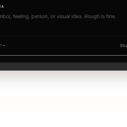
EA
Sha
t?
The Studio experience is currently available in English.
ίγουρη απόφαση πριν το ρ