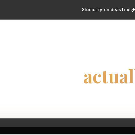
Studio
Try-on
Ideas
Τιμές
AI TATTOO GENERATOR
 Tattoo Generato
ttoo you’ll
actual
h the meaning. The AI advisor helps shape pla
style before you choose whether to generate.