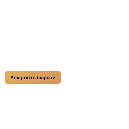
Συνδρομές credits
Pro monthly
— $9.99 / month, 200 credits / month
Pro yearly
— $99.99 / year, 200 credits / month
Ακυρώνετε όποτε θέλετε. Ασφαλής πληρωμή μέσω
Stripe.
Δοκιμάστε δωρεάν
Λεπτομερής σύγκριση χαρακτηριστικών