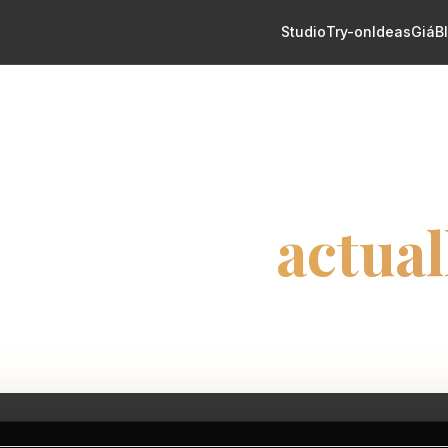
Studio
Try-on
Ideas
Giá
B
AI TATTOO GENERATOR
 Tattoo Generato
ttoo you’ll
actual
h the meaning. The AI advisor helps shape pla
style before you choose whether to generate.