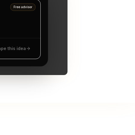
Free advisor
pe this idea
ặt lịch