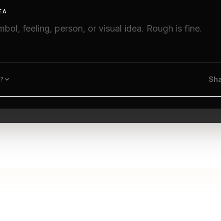
EA
Sha
t?
The Studio experience is currently available in English.
định chắc chắn trước khi đ