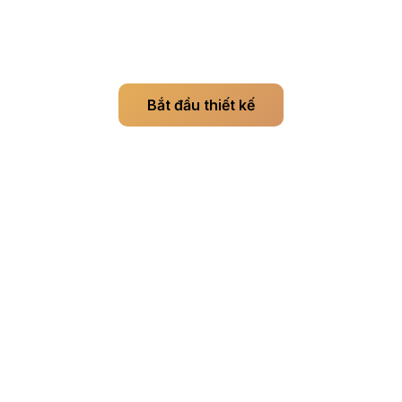
thiết kế hình xăm miễn phí
Không cần thẻ tín dụng. Xem trước thật, vị trí thật.
Bắt đầu thiết kế