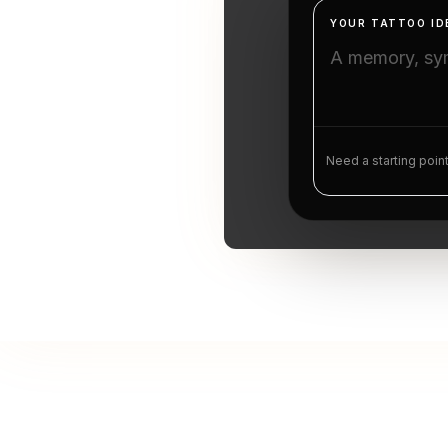
YOUR TATTOO ID
Need a starting poin
Quyết 