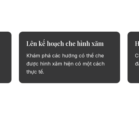
ở đúng kích thước, đúng vị trí, đúng phong cách trước
Lên kế hoạch che hình xăm
H
Khám phá các hướng có thể che
C
được hình xăm hiện có một cách
đ
thực tế.