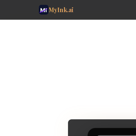
MyInk.ai
The AI
for a ta
Start wit