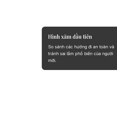
Thử ý tưởng 
Hình xăm đầu tiên
So sánh các hướng đi an toàn và
tránh sai lầm phổ biến của người
mới.