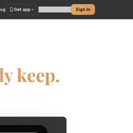
log
Get app
🇻🇳
Tieng Viet
Sign In
r built
ly keep.
cement and