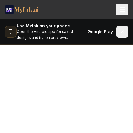
MyInk.ai
Use MyInk on your phone
Studio
Google Play
Open the Android app for saved
designs and try-on previews.
Try-on
Ideas
定价
关于 MyInk
博客
MyInk 帮你在落针之前从容规划纹身。我们专注于
MOBILE APP
把交给纹身师的需求说明做扎实,而不是替代纹身
App Store
Google Play
师。
🇨🇳
中文
Sign In
为什么做这件事