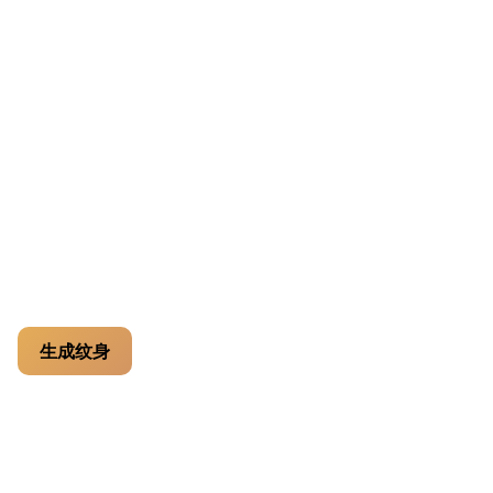
多数纹身规划工具都在催你赶快决定。我们反其道而行。好
的纹身需求说明,来自对几个真实方向的比较、放一晚再看,
以及带着清晰上下文走进工作室。
我们如何理解质量
生成的预览只是规划辅助,不是落稿模板。老化、位置、对
比度、寓意都很关键。我们设计的流程是让纹身师拿到你的
需求说明后再加入自己的手艺,而不是照着截图描。
生成纹身
联系我们