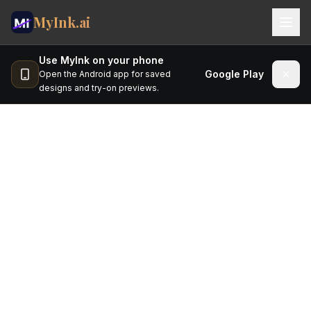
MyInk.ai
Use MyInk on your phone
Studio
Google Play
Open the Android app for saved
designs and try-on previews.
Try-on
Ideas
ราคา
วางแผนรอยสักของคุณ จ่าย
บล็อก
เฉพาะส่วนที่ช่วยจริง
MOBILE APP
หน้านี้แสดงในภาษาของคุณเพื่อให้นำทางได้สะดวก ส่วน
App Store
Google Play
เนื้อหาทางกฎหมายและนโยบายโดยละเอียดด้านล่างยึดตาม
ฉบับภาษาอังกฤษเป็นทางการ เราแนะนำให้อ่านข้อความ
🇹🇭
ไทย
ภาษาอังกฤษเพื่อการตีความทางกฎหมาย
Sign In