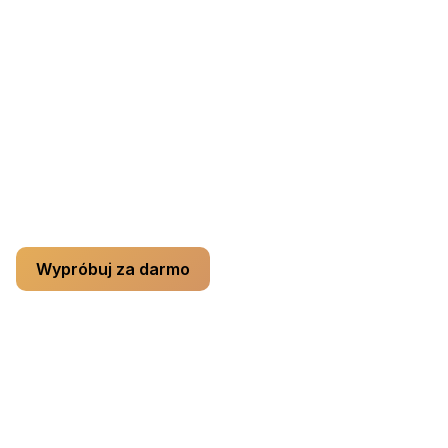
Subskrypcje credits
Pro monthly
— $9.99 / month, 200 credits / month
Pro yearly
— $99.99 / year, 200 credits / month
Anuluj w dowolnym momencie. Bezpieczna płatność
przez Stripe.
Wypróbuj za darmo
Szczegółowe porównanie funkcji