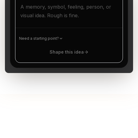
Need a starting point?
Shape this idea
The Studio experience is currently available in English.
Priimkite užtikrintą
sprendimą iki seanso