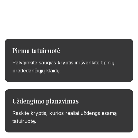
Patikrinkite idėją tikru dydžiu, vietoje ir stiliumi
prieš sumokant užstatą.
Pirma tatuiruotė
Palyginkite saugias kryptis ir išvenkite tipinių
pradedančiųjų klaidų.
Uždengimo planavimas
Raskite kryptis, kurios realiai uždengs esamą
tatuiruotę.