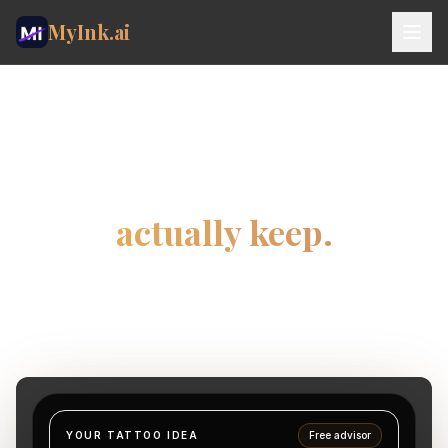
MyInk.ai
Studio
AI TATTOO GENERATOR
Try-on
The AI Tattoo Generator
Ideas
built for a tattoo you’ll
Kainos
actually keep.
Tinklaraštis
Start with the meaning. The AI advisor helps shape
MOBILE APP
placement and style before you choose whether to
generate.
App Store
Google Play
🇱🇹
Lietuviu
Sign In
YOUR TATTOO IDEA
Free advisor