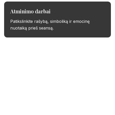
Atminimo darbai
Patikslinkite rašybą, simboliką ir emocinę
nuotaiką prieš seansą.
Išbandykite nemokamą
tatuiruotės dizainą
Be banko kortelės. Tikras peržiūras, tikros vietos.