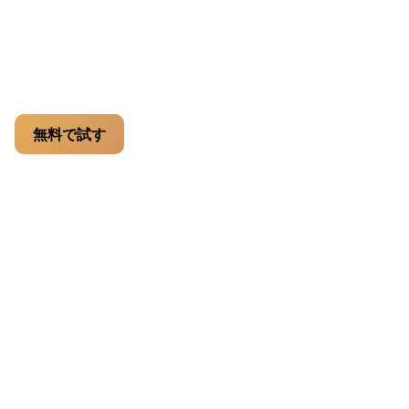
Pro yearly
— $99.99 / year, 200 credits / month
いつでも解約可能。Stripe による安全な決済。
無料で試す
機能を詳しく比較