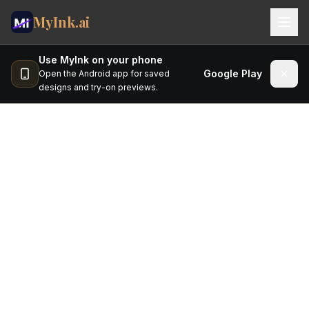
MyInk.ai
Use MyInk on your phone
Studio
Google Play
Open the Android app for saved
designs and try-on previews.
Try-on
Ideas
料金
タトゥーを計画し、役立つ分
ブログ
だけ支払う
MOBILE APP
ナビゲーションを快適にするため、このページはご利用の
App Store
Google Play
言語で表示されています。下記の詳細な法的・ポリシー文
書の正本は英語版です。法的解釈にあたっては英語版をご
🇯🇵
日本語
参照ください。
Sign In