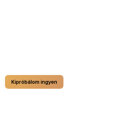
Credits-előfizetések
Pro monthly
— $9.99 / month, 200 credits / month
Pro yearly
— $99.99 / year, 200 credits / month
Bármikor lemondhatod. Biztonságos fizetés a Stripe-
on keresztül.
Kipróbálom ingyen
Funkciók részletes összehasonlítása